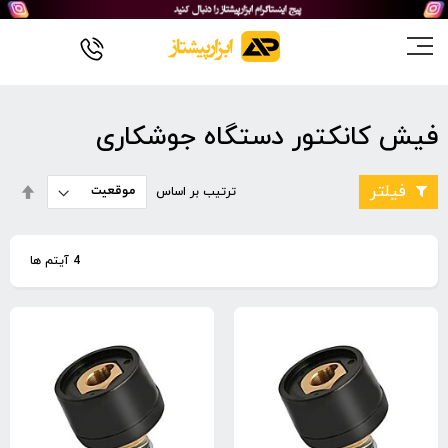
فیش کانکتور دستگاه جوشکاری
تنظی
فیلتر
ترتیب بر اساس
بصو
نزول
4
آیتم ها