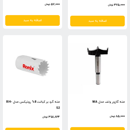
57,000
425,000
تومان
تومان
اضافه به سبد
اضافه به سبد
مته گازور ولف مدل WA
مته گرد بر کبالت 8% رونیکس مدل RH-
52
85,000
351,824
تومان
تومان