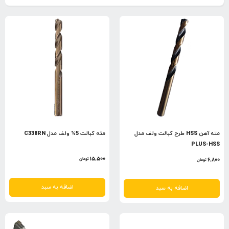
مته آهن HSS طرح کبالت ولف مدل
مته کبالت 5% ولف مدل C338RN
PLUS-HSS
15,500
6,800
تومان
تومان
اضافه به سبد
اضافه به سبد