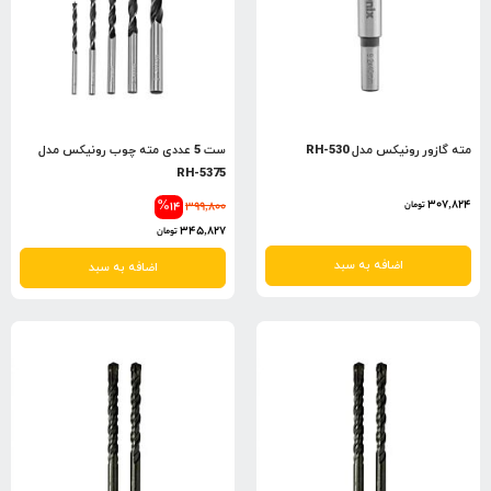
مته گازور رونیکس مدل RH-530
ست 5 عددی مته چوب رونیکس مدل
RH-5375
307,824
%14
399,800
تومان
345,827
تومان
اضافه به سبد
اضافه به سبد