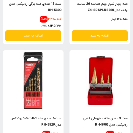
مته چهار شیار چهار الماسه 26 سانت
ست 13 عددی مته برگی رونیکس مدل
ولف مدل Z4-SDSPLUS260
RH-5300
%15
2,498,000
148,500
تومان
2,135,790
تومان
اضافه به سبد
اضافه به سبد
ست 3 عددی مته مخروطی کاجی
ست 6 عددی مته کبالت 5% رونیکس
رونیکس مدل RH-5903
مدل RH-5529