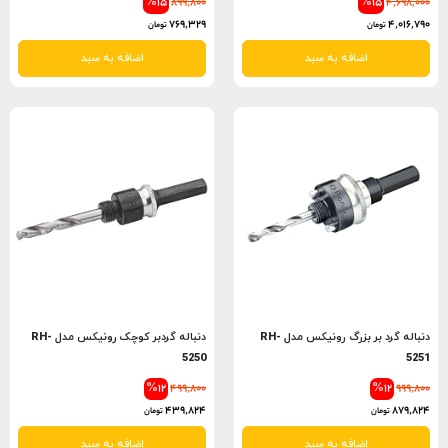
%15
899,800
%15
4,698,000
769,329
4,016,790
تومان
تومان
اضافه به سبد
اضافه به سبد
دنباله گرد بر بزرگ رونیکس مدل RH-
دنباله گردبر کوچک رونیکس مدل RH-
5250
5251
%12
499,800
%12
999,800
439,824
879,824
تومان
تومان
اضافه به سبد
اضافه به سبد