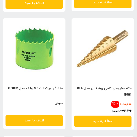
اضافه به سبد
اضافه به سبد
مته مخروطی کاجی رونیکس مدل RH-
مته گرد بر کبالت 8% ولف مدل COBM
5901
0
%14
1,198,000
تومان
1,032,676
تومان
اضافه به سبد
اضافه به سبد