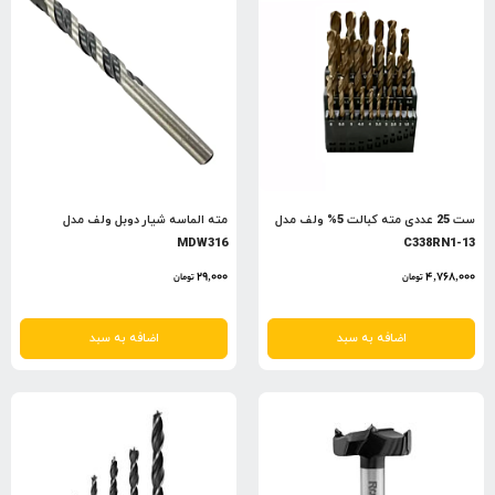
ست 25 عددی مته کبالت 5% ولف مدل
مته الماسه شیار دوبل ولف مدل
MDW316
C338RN1-13
29,000
4,768,000
تومان
تومان
اضافه به سبد
اضافه به سبد