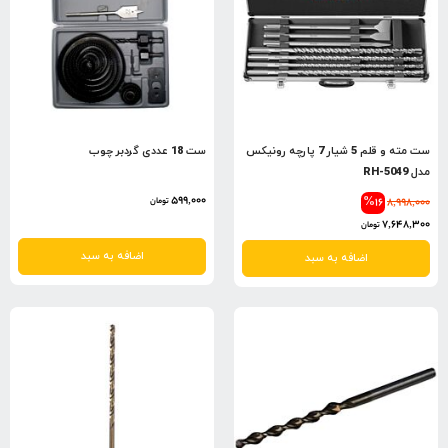
ست مته و قلم 5 شیار 7 پارچه رونیکس
ست 18 عددی گردبر چوب
مدل RH-5049
599,000
%16
8,998,000
تومان
7,648,300
تومان
اضافه به سبد
اضافه به سبد