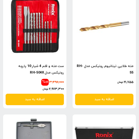
مته طلایی تیتانیوم رونیکس مدل RH-
ست مته و قلم 4 شیار 10 پارچه
55
رونیکس مدل RH-5048
%16
3,498,000
21,755
تومان
2,973,300
تومان
اضافه به سبد
اضافه به سبد