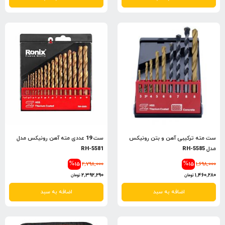
ست مته ترکیبی آهن و بتن رونیکس
ست 19 عددی مته آهن رونیکس مدل
مدل RH-5585
RH-5581
%15
2,798,000
%15
1,698,000
2,392,290
1,460,280
تومان
تومان
اضافه به سبد
اضافه به سبد