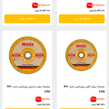
%16
13,980,000
%16
13,980,000
11,813,100
11,813,100
تومان
تومان
اضافه به سبد
اضافه به سبد
صفحه برش آهن رونیکس مدل RH-
صفحه برش استیل رونیکس مدل RH-
3744
3706
%10
209,800
%10
169,800
188,820
152,820
تومان
تومان