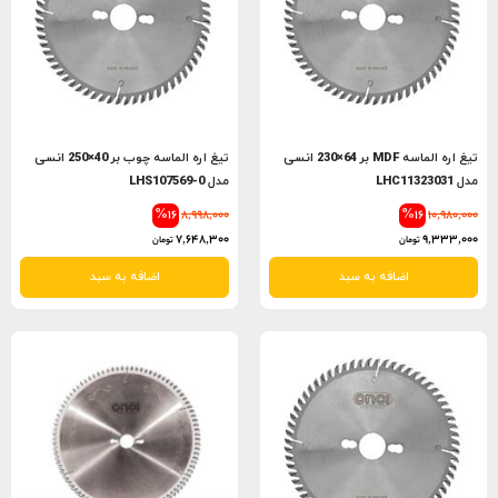
تیغ اره الماسه MDF بر 64×230 انسی
تیغ اره الماسه چوب بر 40×250 انسی
مدل LHC11323031
مدل LHS107569-0
%16
8,998,000
%16
10,980,000
7,648,300
9,333,000
تومان
تومان
اضافه به سبد
اضافه به سبد