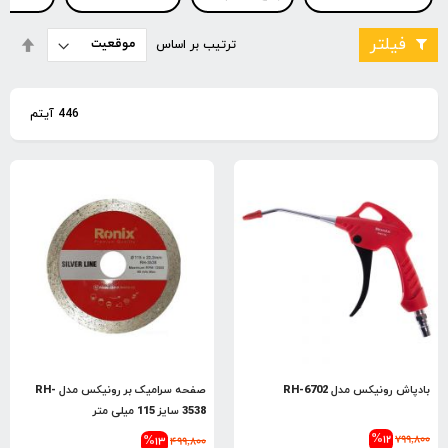
تنظی
فیلتر
ترتیب بر اساس
بصو
نزول
446
آیتم
بادپاش رونیکس مدل RH-6702
صفحه سرامیک بر رونیکس مدل RH-
3538 سایز 115 میلی متر
%12
799,800
%13
499,800