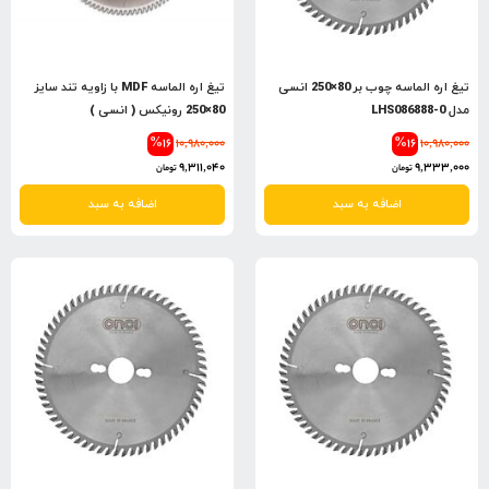
تیغ اره الماسه چوب بر 80×250 انسی
تیغ اره الماسه MDF با زاویه تند سایز
مدل LHS086888-0
80×250 رونیکس ( انسی )
%16
10,980,000
%16
10,980,000
9,311,040
9,333,000
تومان
تومان
اضافه به سبد
اضافه به سبد