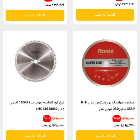
703,824
434,826
تومان
تومان
اضافه به سبد
اضافه به سبد
صفحه سرامیک بر رونیکس مدل RH-
تیغ اره الماسه چوب بر 180X42 انسی
3539 سایز 230 میلی متر
مدل LHC14518032
%16
6,998,000
%14
1,498,000
5,948,300
1,295,770
تومان
تومان
اضافه به سبد
اضافه به سبد