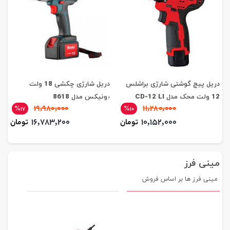
دریل پیچ گوشتی شارژی براشلس
دریل شارژی چکشی 18 ولت
12 ولت محک مدل CD-12 LI
رونیکس مدل 8618
19,980,000
11,280,000
%17
%10
16,783,200
10,152,000
تومان
تومان
مینی فرز
مینی فرز ها بر اساس فروش