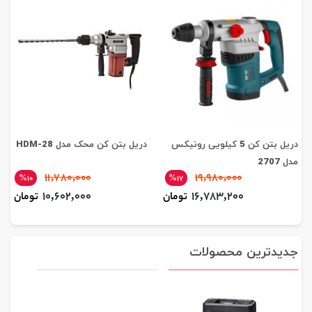
دریل بتن کن 5 کیلویی رونیکس
دریل بتن کن محک مدل HDM-28
مدل 2707
11,780,000
19,980,000
%10
%17
10,602,000
16,783,200
تومان
تومان
جدیدترین محصولات