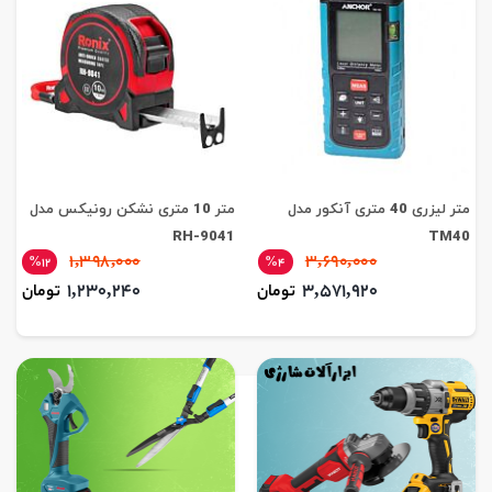
متر لیزری 40 متری آنکور مدل
متر 10 متری نشکن رونیکس مدل
RH-9041
TM40
1,398,000
3,690,000
%12
%4
1,230,240
3,571,920
تومان
تومان