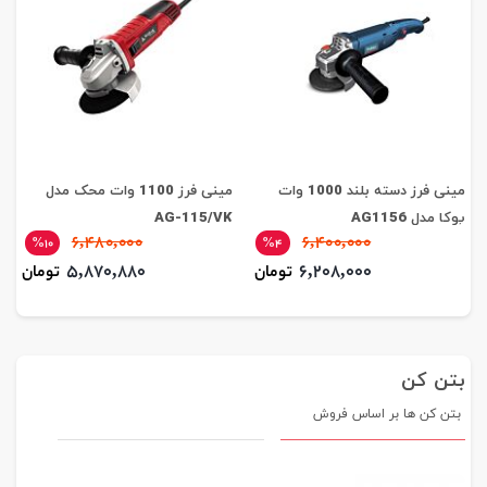
مینی فرز دسته بلند 1000 وات
مینی فرز 1100 وات محک مدل
پوکا مدل AG1156
AG-115/VK
6,480,000
6,400,000
%10
%4
5,870,880
6,208,000
تومان
تومان
بتن کن
بتن کن ها بر اساس فروش