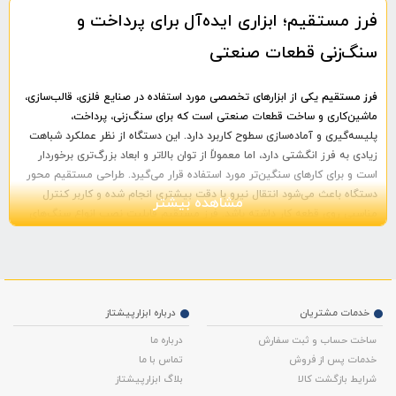
فرز مستقیم؛ ابزاری ایده‌آل برای پرداخت و
سنگ‌زنی قطعات صنعتی
فرز مستقیم
یکی از ابزارهای تخصصی مورد استفاده در صنایع فلزی، قالب‌سازی،
ماشین‌کاری و ساخت قطعات صنعتی است که برای سنگ‌زنی، پرداخت،
پلیسه‌گیری و آماده‌سازی سطوح کاربرد دارد. این دستگاه از نظر عملکرد شباهت
زیادی به فرز انگشتی دارد، اما معمولاً از توان بالاتر و ابعاد بزرگ‌تری برخوردار
است و برای کارهای سنگین‌تر مورد استفاده قرار می‌گیرد. طراحی مستقیم محور
دستگاه باعث می‌شود انتقال نیرو با دقت بیشتری انجام شده و کاربر کنترل
مشاهده بیشتر
مناسبی روی قطعه کار داشته باشد. فرز مستقیم قابلیت نصب انواع سنگ‌های
پرداخت، فرچه‌های سیمی، ابزارهای سایش و متعلقات مختلف را دارد و به همین
دلیل در بسیاری از کارگاه‌های صنعتی و خطوط تولید مورد استفاده قرار می‌گیرد.
کاربردها و مزایای فرز مستقیم
خدمات مشتریان
درباره ابزارپیشتاز
یکی از مهم‌ترین ویژگی‌های فرز مستقیم، دقت بالای آن در پرداخت و سنگ‌زنی
قطعات است. این ابزار برای حذف زائده‌های ناشی از برش، تمیزکاری محل جوش،
ساخت حساب و ثبت سفارش
درباره ما
پرداخت قطعات فلزی، آماده‌سازی سطوح برای رنگ‌آمیزی و انجام عملیات ظریف
خدمات پس از فروش
تماس با ما
صنعتی کاربرد فراوانی دارد. موتور قدرتمند دستگاه امکان کار مداوم در شرایط
شرایط بازگشت کالا
بلاگ ابزارپیشتاز