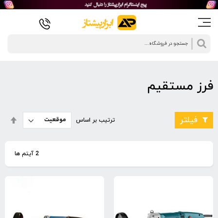
جستجو
فرز مستقیم
تنظی
فیلتر
ترتیب بر اساس
بصو
نزول
2
آیتم ها