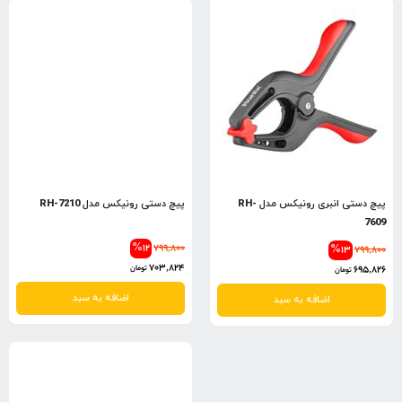
پیچ دستی انبری رونیکس مدل RH-
پیچ دستی رونیکس مدل RH-7210
7609
%12
799,800
%13
799,800
703,824
695,826
تومان
تومان
اضافه به سبد
اضافه به سبد