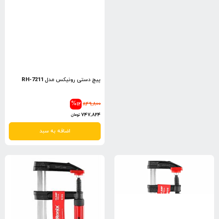
پیچ دستی رونیکس مدل RH-7211
%12
849,800
747,824
تومان
اضافه به سبد