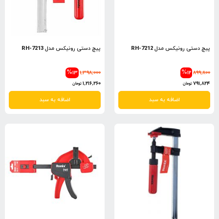
پیچ دستی رونیکس مدل RH-7212
پیچ دستی رونیکس مدل RH-7213
%13
1,398,000
%12
899,800
1,216,260
791,824
تومان
تومان
اضافه به سبد
اضافه به سبد