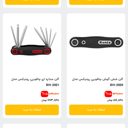
آلن شش گوش چاقویی رونیکس مدل
آلن ستاره ای چاقویی رونیکس مدل
RH-2021
RH-2020
%15
899,800
%15
949,800
773,828
816,828
تومان
تومان
اضافه به سبد
اضافه به سبد