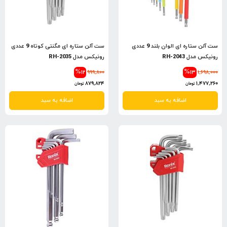
ست آلن ستاره ای الوان بلند 9 عددی
ست آلن ستاره ای مگنتی کوتاه 9 عددی
رونیکس مدل RH-2043
رونیکس مدل RH-2035
%12
999,800
%13
1,698,000
879,824
1,477,260
تومان
تومان
اضافه به سبد
اضافه به سبد