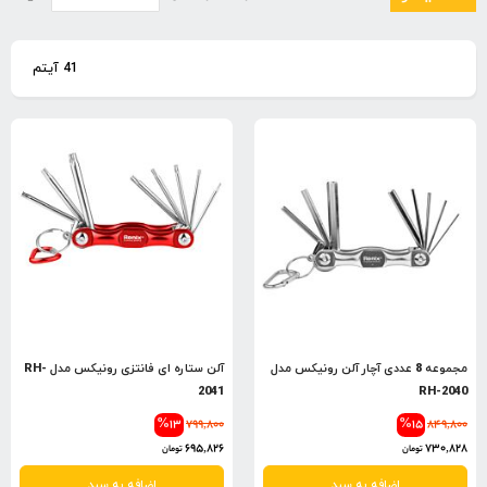
بصو
نزول
41
آیتم
مجموعه 8 عددی آچار آلن رونیکس مدل
آلن ستاره ای فانتزی رونیکس مدل RH-
2041
RH-2040
%13
799,800
%15
849,800
695,826
730,828
تومان
تومان
اضافه به سبد
اضافه به سبد