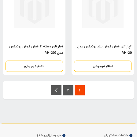
آچار آلن شش گوش بلند رونیکس مدل
آچار آلن دسته T شش گوش رونیکس
RH-20
مدل RH-202
اتمام موجودی
اتمام موجودی
صفحه
شما
صفحه
بعد
صفحه
2
1
در
حال
خواندن
صفحه
خدمات مشتریان
درباره ابزارپیشتاز