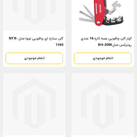
آچار آلن چاقویی همه کاره 16 عددی
آلن ستاره ای چاقویی نووا مدل NTK-
رونیکس مدل RH-2090
1140
اتمام موجودی
اتمام موجودی