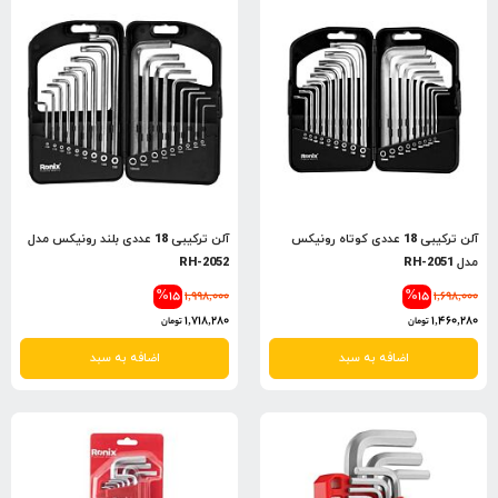
آلن ترکیبی 18 عددی کوتاه رونیکس
آلن ترکیبی 18 عددی بلند رونیکس مدل
مدل RH-2051
RH-2052
%15
1,998,000
%15
1,698,000
1,718,280
1,460,280
تومان
تومان
اضافه به سبد
اضافه به سبد