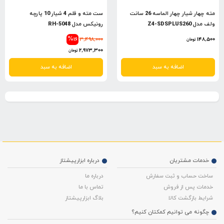
مته چهار شیار چهار الماسه 26 سانت
ست مته و قلم 4 شیار 10 پارچه
ولف مدل Z4-SDSPLUS260
رونیکس مدل RH-5048
%16
3,498,000
148,500
تومان
2,973,300
تومان
اضافه به سبد
اضافه به سبد
خدمات مشتریان
درباره ابزارپیشتاز
ساخت حساب و ثبت سفارش
درباره ما
خدمات پس از فروش
تماس با ما
شرایط بازگشت کالا
بلاگ ابزارپیشتاز
چگونه می توانیم کمکتان کنیم؟