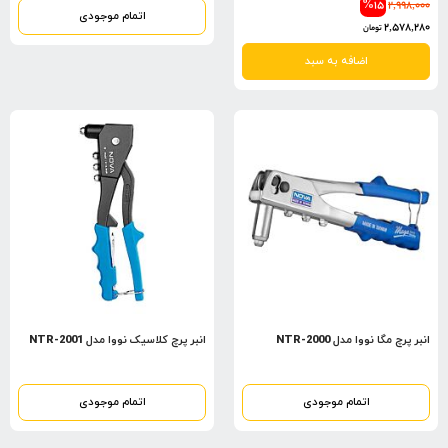
%15
2,998,000
اتمام موجودی
2,578,280
تومان
اضافه به سبد
انبر پرچ مگا نووا مدل NTR-2000
انبر پرچ کلاسیک نووا مدل NTR-2001
اتمام موجودی
اتمام موجودی