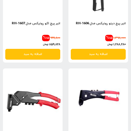
انبر پرچ دینو رونیکس مدل RH-1606
انبر پرچ اکو رونیکس مدل RH-1607
%15
999,800
%15
1,498,000
859,828
1,288,280
تومان
تومان
اضافه به سبد
اضافه به سبد