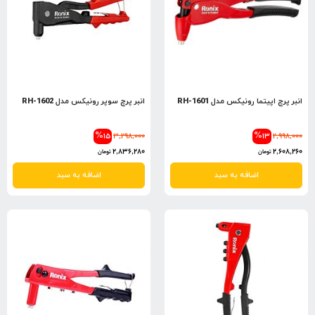
انبر پرچ اپیتما رونیکس مدل RH-1601
انبر پرچ سوپر رونیکس مدل RH-1602
%15
3,298,000
%13
2,998,000
2,836,280
2,608,260
تومان
تومان
اضافه به سبد
اضافه به سبد