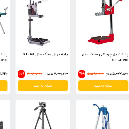
پایه دریل چرخشی محک مدل
پایه دریل محک مدل ST-43
پایه
5810
ST-4390
1,220
%9
3,280,000
3,001,200
%9
5,580,000
5,077,800
تومان
تومان
اضافه به سبد
اضافه به سبد