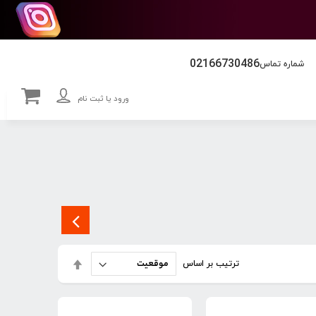
02166730486
شماره تماس
ورود یا ثبت نام
تنظیم
ترتیب بر اساس
بصورت
نزولی