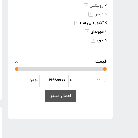
مورد
رونیکس
2
مورد
توسن
2
موارد
آنکور ( پی ام )
0
موارد
هیوندای
0
موارد
ادون
0
مورد
گریتک
1
مورد
باس
1
قیمت
موارد
آپ اسپریت
0
مورد
محک
2
از
تا
تومان
موارد
آروا
0
موارد
دی سی ای
0
اعمال فیلتر
موارد
پوکا
0
موارد
اکتیو
0
موارد
بوش
0
موارد
مکس
0
موارد
ردبو
0