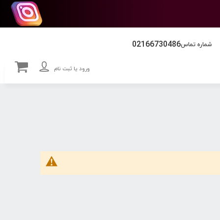
02166730486
شماره تماس
ورود یا ثبت نام