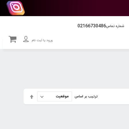
02166730486
شماره تماس
ورود یا ثبت نام
تنظیم
ترتیب بر اساس
بصورت
نزولی