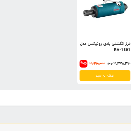
فرز انگشتی بادی رونیکس مدل
RA-1801
%16
3,998,000
3,378,310
تومان
اضافه به سبد