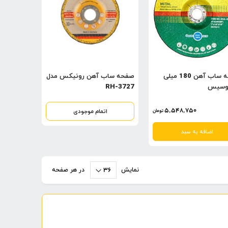
صفحه ساب آهن 180 میلی
صفحه ساب آهن رونیکس مدل
اوسیس
RH-3727
5,548,750
اتمام موجودی
تومان
اضافه به سبد
نمایش
در هر صفحه