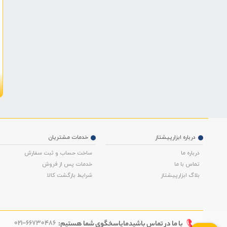
موارد
دیوالت
0
موارد
نسام
0
موارد
کرون
0
موارد
رابین
0
موارد
نووا
0
موارد
لکا
0
موارد
اینتیمکس
0
موارد
مدون
0
موارد
حدید برش
0
موارد
ایزی پاور
0
درباره ابزارپیشتاز
خدمات مشتریان
موارد
کمل
0
درباره ما
ساخت حساب و ثبت سفارش
موارد
ماکیتا
0
تماس با ما
خدمات پس از فروش
موارد
میلواکی
0
بلاگ ابزارپیشتاز
شرایط بازگشت کالا
موارد
هیلتی
0
موارد
ای پی ان
0
موارد
کریتور
0
021-66730486
با ما در تماس باشید
ما
پاسخگوی شما هستیم: