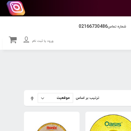
02166730486
شماره تماس
ورود یا ثبت نام
تنظیم
ترتیب بر اساس
بصورت
نزولی