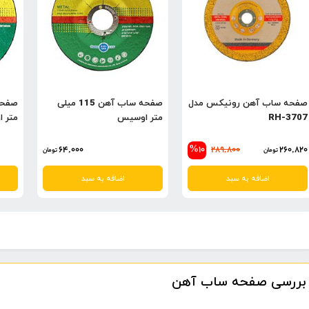
صفحه ساب آهن رونیکس مدل
صفحه ساب آهن 115 میلی
RH-3707
متر اوسیس
متر 
64,000
%10
289,800
260,820
تومان
تومان
اضافه به سبد
اضافه به سبد
بررسی صفحه ساب آهن