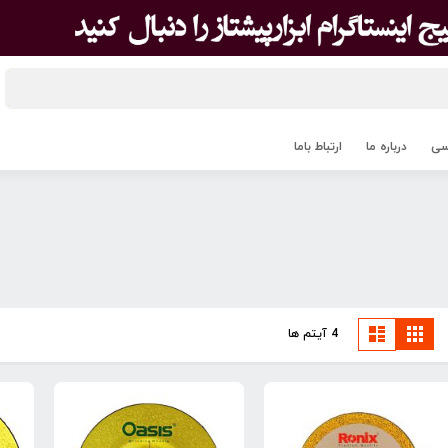
اسی
درباره ما
ارتباط باما
مشاهده
مشبک
لیست
4
آیتم ها
به
صورت