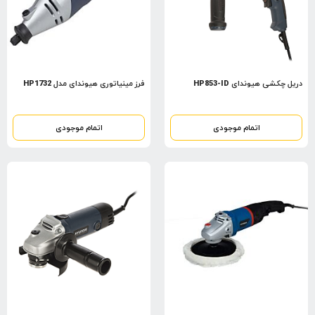
دریل چکشی هیوندای HP853-ID
فرز مینیاتوری هیوندای مدل HP1732
اتمام موجودی
اتمام موجودی