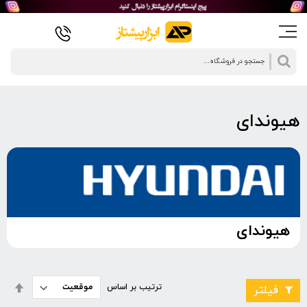
جستجو
هیوندای
هیوندای
تنظی
ترتیب بر اساس
فیلتر
بصو