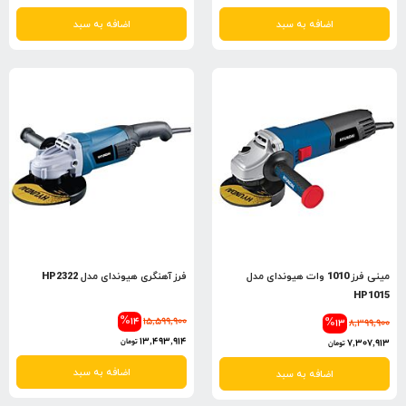
اضافه به سبد
اضافه به سبد
مینی فرز 1010 وات هیوندای مدل
فرز آهنگری هیوندای مدل HP2322
HP1015
%14
15,599,900
%13
8,399,900
13,493,914
7,307,913
تومان
تومان
اضافه به سبد
اضافه به سبد