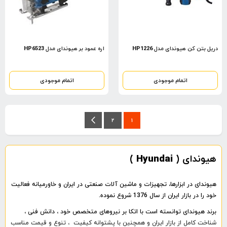
دریل بتن کن هیوندای مدل HP1226
اره عمود بر هیوندای مدل HP6523
اتمام موجودی
اتمام موجودی
صفحه
شما
صفحه
بعد
صفحه
2
1
در
حال
هیوندای ( Hyundai )
خواندن
صفحه
هیوندای در ابزارها، تجهیزات و ماشین آلات صنعتی در ایران و خاورمیانه فعالیت
خود را در بازار ایران از سال 1376 شروع نموده.
برند هیوندای توانسته است با اتکا بر نیروهای متخصص خود ، دانش فنی ،
شناخت کامل از بازار ایران و همچنین با پشتوانه کیفیت ، تنوع و قیمت مناسب