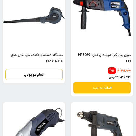
دریل بتن کن هیوندای مدل HP8029-
دستگاه دمنده و مکنده هیوندای مدل
HP7160BL
EH
%13
14,999,900
اتمام موجودی
13,049,913
تومان
اضافه به سبد