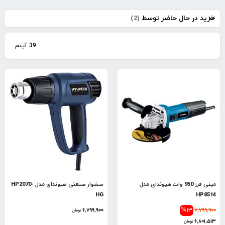
نزول
خرید در حال حاضر توسط
39
آیتم
مینی فرز 950 وات هیوندای مدل
سشوار صنعتی هیوندای مدل HP2070-
HG
HP8514
6,799,900
%13
7,799,900
تومان
6,801,513
تومان