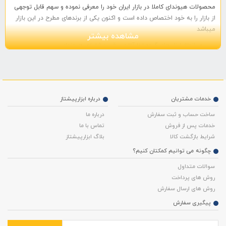
محصولات هیوندای کاملا در بازار ایران خود را معرفی نموده و سهم قابل توجهی
از بازار را به خود اختصاص داده است و اکنون یکی از برندهای مطرح در این بازار
میباشد
مشاهده بیشتر
انواع ابزار های گروه ابزارآلات برقی و شارژی هیوندای :
شامل محصولاتی از قبیل : انواع سنگ فرز و مینی فرزها ، دستگاه های پولیش،
انواع دریل، بتن کن و چکش تخریب، انواع اره و تجهیزات نجاری پروفیل بر،
فارسی بر و ... ، انواع کارواش های صنعتی و خانگی، دستگاه های جوشکاری،
خدمات مشتریان
درباره ابزارپیشتاز
ژنراتورهای تولید برق و انواع کمپرسورهای تولید باد
ساخت حساب و ثبت سفارش
درباره ما
گروه ابزارآلات بادی هیوندای:
خدمات پس از فروش
تماس با ما
شرایط بازگشت کالا
بلاگ ابزارپیشتاز
شامل محصولاتی از قبیل : دریل بادی، دسته بکس بادی، پرچ کن، شلنگ فنری،
چگونه می توانیم کمکتان کنیم؟
کوپلینگ و اتصالات، پیستوله رنگ و سایه پاش
سوالات متداول
خرید :
روش های پرداخت
روش های ارسال سفارش
در فروشگاه اینترتی ابزار پیشتاز با بهترین قیمت، معرفی کامل، مشخصات فنی،
پیگیری سفارش
تصاویر و امکان مقایسه خرید ابزار هیوندای به صورت آنلاین برای شما کاربران
فراهم شده است.