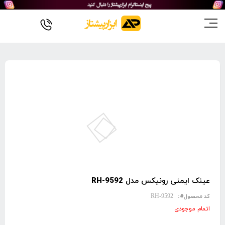
رفتن
به
انتهای
گالری
تصاویر
رفتن
عینک ایمنی رونیکس مدل RH-9592
به
کد محصول
RH-9592
ابتدای
گالری
اتمام موجودی
تصاویر